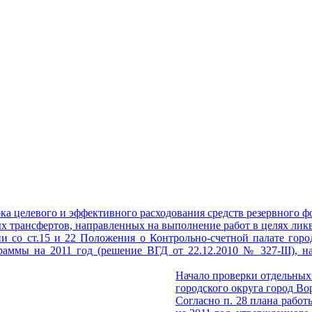
ка целевого и эффективного расходования средств резервного 
 трансфертов, направленных на выполнение работ в целях лик
ии со ст.15 и 22 Положения о Контрольно-счетной палате горо
раммы на 2011 год (решение ВГД от 22.12.2010 № 327-III), н
Начало проверки отдельных
городского округа город Во
Согласно п. 28 плана рабо