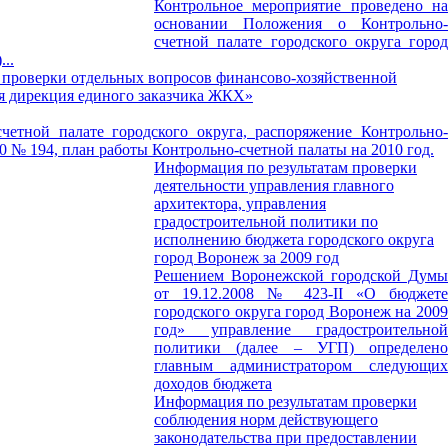
Контрольное мероприятие проведено на
основании Положения о Контрольно-
счетной палате городского округа город
..
 проверки отдельных вопросов финансово-хозяйственной
я дирекция единого заказчика ЖКХ»
четной палате городского округа, распоряжение Контрольно-
10 № 194, план работы Контрольно-счетной палаты на 2010 год.
Информация по результатам проверки
деятельности управления главного
архитектора, управления
градостроительной политики по
исполнению бюджета городского округа
город Воронеж за 2009 год
Решением Воронежской городской Думы
от 19.12.2008 № 423-II «О бюджете
городского округа город Воронеж на 2009
год» управление градостроительной
политики (далее – УГП) определено
главным администратором следующих
доходов бюджета
Информация по результатам проверки
соблюдения норм действующего
законодательства при предоставлении