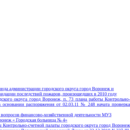
фонда администрации городского округа город Воронеж и
видации последствий пожаров, произошедших в 2010 году
дского округа город Воронеж, п. 73 плана работы Контрольно-
а основании распоряжения от 02.03.11 № 248 начата проверка
 вопросов финансово-хозяйственной деятельности МУЗ
ронеж « Городская больница № 4»
ты Контрольно-счетной палаты городского округа город Воронеж