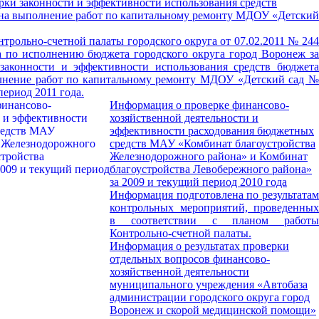
рки законности и эффективности использования средств
 на выполнение работ по капитальному ремонту МДОУ «Детский
трольно-счетной палаты городского округа от 07.02.2011 № 244
а по исполнению бюджета городского округа город Воронеж за
 законности и эффективности использования средств бюджета
олнение работ по капитальному ремонту МДОУ «Детский сад №
период 2011 года.
Информация о проверке финансово-
хозяйственной деятельности и
эффективности расходования бюджетных
средств МАУ «Комбинат благоустройства
Железнодорожного района» и Комбинат
благоустройства Левобережного района»
за 2009 и текущий период 2010 года
Информация подготовлена по результатам
контрольных мероприятий, проведенных
в соответствии с планом работы
Контрольно-счетной палаты.
Информация о результатах проверки
отдельных вопросов финансово-
хозяйственной деятельности
муниципального учреждения «Автобаза
администрации городского округа город
Воронеж и скорой медицинской помощи»