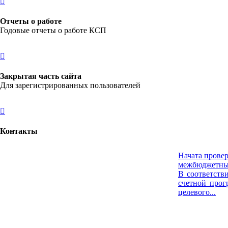
Отчеты о работе
Годовые отчеты о работе КСП
Закрытая часть сайта
Для зарегистрированных пользователей
Контакты
Начата провер
НОВОСТИ
НОВОСТИ
НОВОСТИ
НОВОСТИ
НОВОСТИ
РЕЗУЛЬТАТЫ ПРОВЕРОК
РЕЗУЛЬТАТЫ ПРОВЕРОК
РЕЗУЛЬТАТЫ ПРОВЕРОК
РЕЗУЛЬТАТЫ ПРОВЕРОК
РЕЗУЛЬТАТЫ ПРОВЕРОК
межбюджетных
В соответств
счетной прог
целевого...