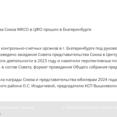
тва Союза МКСО в ЦФО прошло в Екатеринбурге
онтрольно-счетных органов в г. Екатеринбурге под руково
роведено заседание Совета представительства Союза в Цен
оги деятельности в 2023 году и наметили перспективные пл
 в состав Совета, формат проведения Общего собрания пред
ла награды Союза и представительства юбилярам 2024 года
го района О.С. Исадичевой, председателю КСП Вышневолоцк
посещаемые страницы
© 2005-2025 Контрольно-счетная па
и