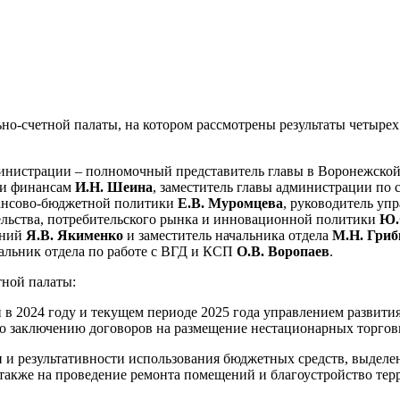
ьно-счетной палаты, на котором рассмотрены результаты четыре
дминистрации – полномочный представитель главы в Воронежск
 и финансам
И.Н. Шеина
, заместитель главы администрации по
нансово-бюджетной политики
Е.В. Муромцева
, руководитель уп
ельства, потребительского рынка и инновационной политики
Ю.
ений
Я.В. Якименко
и заместитель начальника отдела
М.Н. Гриб
чальник отдела по работе с ВГД и КСП
О.В. Воропаев
.
тной палаты:
и в 2024 году и текущем периоде 2025 года управлением развити
 заключению договоров на размещение нестационарных торговы
сти и результативности использования бюджетных средств, выд
 также на проведение ремонта помещений и благоустройство те