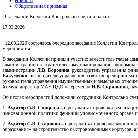
Новости
Общественная приемная
О заседании Коллегии Контрольно-счетной палаты
17.03.2026
12.03.2026 состоялось очередное заседание Коллегии Контрол
мероприятия.
В заседании Коллегии приняли участие: заместитель главы а
администрации по стратегическому планированию, экономике
администрации
Л.В. Бородина
, руководитель управления фи
Бакуменко
, руководитель управления развития предпринимат
руководителя управления имущественных и земельных отнош
Хомук
, директор МАУ ЦДО «Перемена»
И.В. Скрипкина
, на
Об итогах мероприятий доложили сотрудники Контрольно-сче
1.
Аудитор О.В. Спицына
– о результатах проверки реализаци
инновационной политики функций уполномоченного органа по
2.
А
удитор С.В. Стариков
– о результатах проверки законно
образования» на строительство быстровозводимых корпусов, а