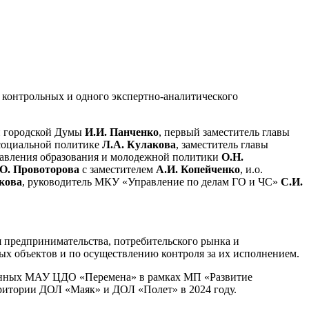
х контрольных и одного экспертно-аналитического
ой городской Думы
И.И. Панченко
, первый заместитель главы
 социальной политике
Л.А. Кулакова
, заместитель главы
равления образования и молодежной политики
О.Н.
О. Провоторова
с заместителем
А.И. Копейченко
, и.о.
кова
, руководитель МКУ «Управление по делам ГО и ЧС»
С.И.
я предпринимательства, потребительского рынка и
х объектов и по осуществлению контроля за их исполнением.
еленных МАУ ЦДО «Перемена» в рамках МП «Развитие
рритории ДОЛ «Маяк» и ДОЛ «Полет» в 2024 году.