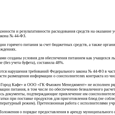
онности и результативности расходования средств на оказание 
акона № 44-ФЗ.
ии горячего питания за счет бюджетных средств, а также орган
еждениях.
ми созданы условия для обеспечения питанием как учащихся ль
(без учета буфета), составила 48%.
тся нарушения требований Федерального закона № 44-ФЗ в час
 части размещения информации о соисполнителях контракта из чи
«Город Кафе» и ООО «ГК Фьюжен Менеджмент» не исполнен ряд 
ации питания, в том числе по обеспечению безналичного расче
ись документы, подтверждающие привлечение им соисполнителей
атки при поставке продуктов для приготовления блюд (не соблю
емпературный режим). Претензионная работа с исполнителями учр
оложения о порядке предоставления в аренду муниципального и