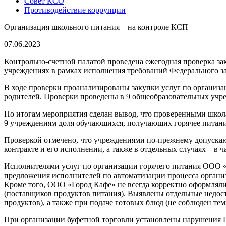
Совет КСО
Противодействие коррупции
Организация школьного питания – на контроле КСП
07.06.2023
Контрольно-счетной палатой проведена ежегодная проверка зак
учреждениях в рамках исполнения требований Федерального з
В ходе проверки проанализированы закупки услуг по организац
родителей. Проверки проведены в 9 общеобразовательных учр
По итогам мероприятия сделан вывод, что проверенными школа
9 учреждениям доля обучающихся, получающих горячее питание 
Проверкой отмечено, что учреждениями по-прежнему допускаю
контракте и его исполнении, а также в отдельных случаях – в
Исполнителями услуг по организации горячего питания ООО 
предложения исполнителей по автоматизации процесса организ
Кроме того, ООО «Город Кафе» не всегда корректно оформлял
(поставщиков продуктов питания). Выявлены отдельные недост
продуктов), а также при подаче готовых блюд (не соблюден т
При организации буфетной торговли установлены нарушения П